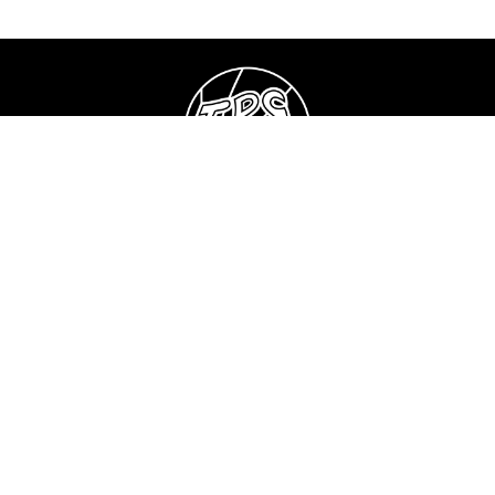
© HC TPS
Gatorade Center
Artukaistentie 8,
20210 TURKU
1525582-3
Maksutavat
Tilausehdot
Rekisteriseloste