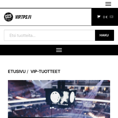
Navig
0
0 €
HAKU
Navigaatio
ETUSIVU
VIP-TUOTTEET