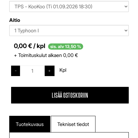
Aitio
0,00 € / kpl
sis. alv 13,50 %
+ Toimituskulut alkaen 0,00 €
Kpl
-
+
LISÄÄ OSTOSKORIIN
Tuotekuvaus
Tekniset tiedot