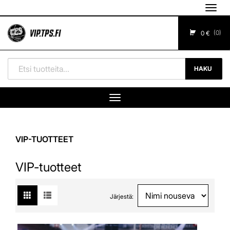
Navig
0
0 €
HAKU
Navigaatio
VIP-TUOTTEET
VIP-tuotteet
Järjestä: