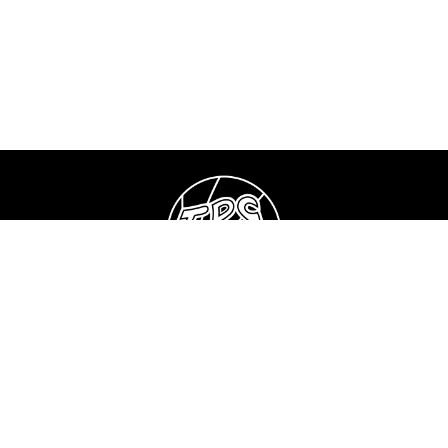
© HC TPS
Gatorade Center
Artukaistentie 8,
20210 TURKU
1525582-3